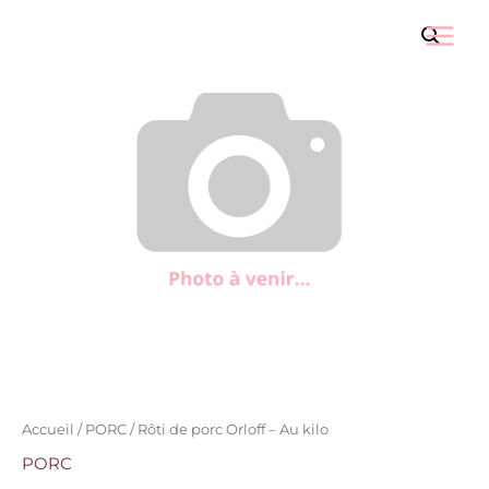
quantité
Aller
Main
de
au
Rôti
Menu
contenu
de
porc
Orloff
-
Au
kilo
Accueil
/
PORC
/ Rôti de porc Orloff – Au kilo
PORC