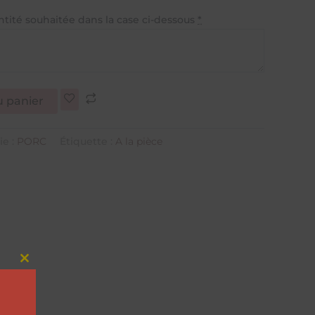
ntité souhaitée dans la case ci-dessous
*
u panier
ie :
PORC
Étiquette :
A la pièce
Close
this
module