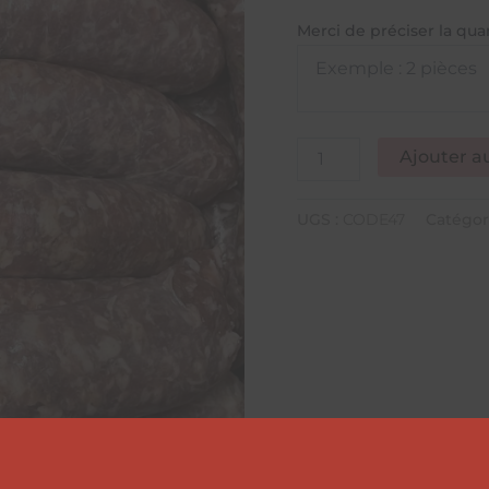
Merci de préciser la qua
Ajouter a
UGS :
CODE47
Catégor