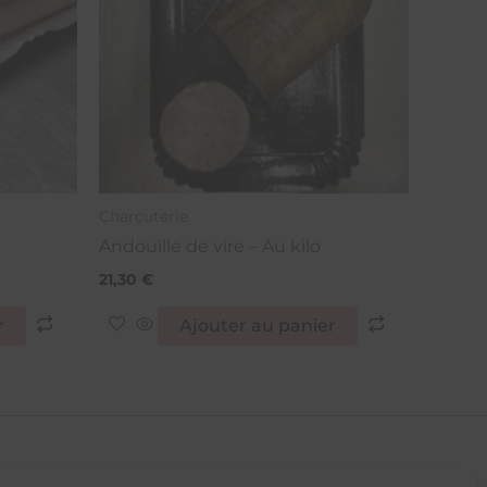
Charcuterie
Andouille de vire – Au kilo
21,30
€
r
Ajouter au panier