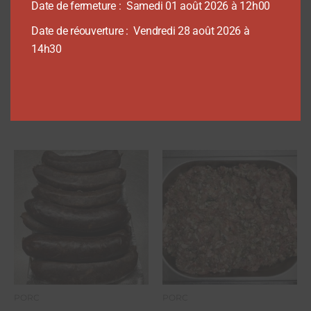
Date de fermeture : Samedi 01 août 2026 à 12h00
Charcuterie
PORC
Andouille de vire – Au kilo
Lard philbertin – Au kilo
Date de réouverture : Vendredi 28 août 2026 à
21,30
€
12,90
€
14h30
Ajouter au panier
Ajouter au panier
PORC
PORC