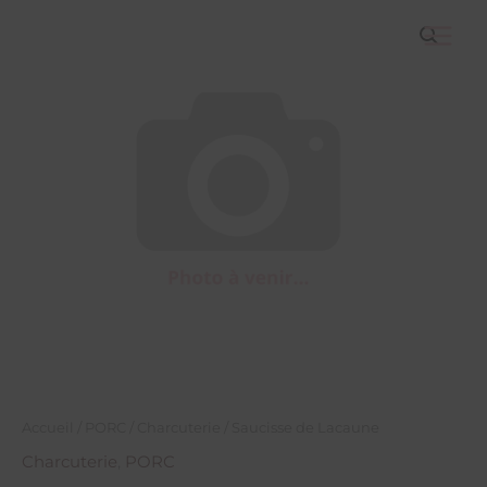
Aller
Main
au
Menu
contenu
Accueil
/
PORC
/
Charcuterie
/ Saucisse de Lacaune
Charcuterie
,
PORC