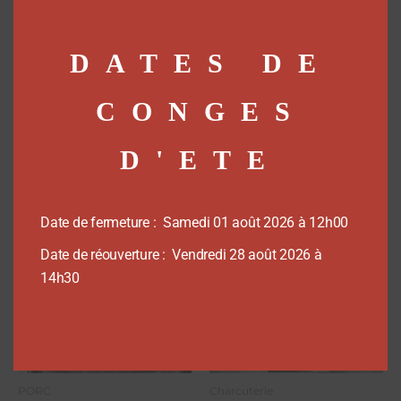
Côte première – Au kilo
Chipo ail des ours – Au
kilo
6,80
€
DATES DE
12,50
€
Ajouter au panier
CONGES
Ajouter au panier
D'ETE
Date de fermeture : Samedi 01 août 2026 à 12h00
Date de réouverture : Vendredi 28 août 2026 à
14h30
PORC
Charcuterie