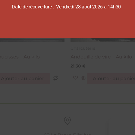
Date de réouverture : Vendredi 28 août 2026 à 14h30
Charcuterie
aucisses – Au kilo
Andouille de vire – Au kilo
21,30
€
Ajouter au panier
Ajouter au panie