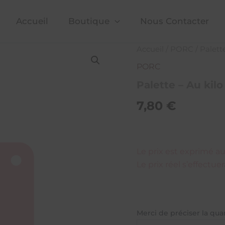
Accueil
Boutique
Nous Contacter
quantité
Accueil
/
PORC
/ Palett
de
PORC
Palette
-
Palette – Au kilo
Au
kilo
7,80
€
Le prix est exprimé au 
Le prix réel s’effectue
Merci de préciser la qua