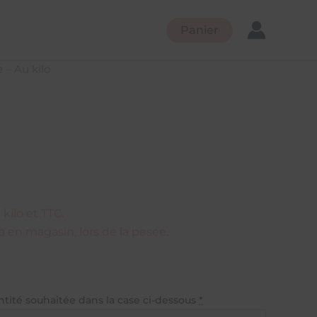
Panier
e – Au kilo
kilo et TTC.
ra en magasin, lors de la pesée.
ntité souhaitée dans la case ci-dessous
*