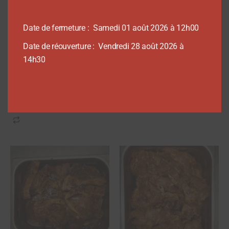
Date de fermeture : Samedi 01 août 2026 à 12h00
Charcuterie
PORC
Plateau charcuterie 1 – A
Chipo basquaise – Au kilo
Date de réouverture : Vendredi 28 août 2026 à
la part
12,00
€
14h30
5,90
€
Ajouter au panier
Ajouter au panier